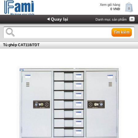
Xem giỏ hàng
0
0 VNĐ
Quay lại
Danh mục sản phẩm
Tìm kiếm
Tủ ghép CAT118/7DT